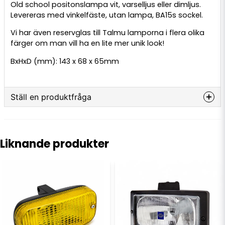
Old school positonslampa vit, varselljus eller dimljus.
Levereras med vinkelfäste, utan lampa, BA15s sockel.
Vi har
även reservglas till Talmu lamporna i flera olika
färger om man vill ha en lite mer unik look!
BxHxD (mm): 143 x 68 x 65mm
Ställ en produktfråga
question
Fråga oss något om denna produkten...
Liknande produkter
name
Namn
email
E-postadress