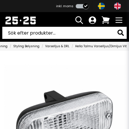
inkl. moms
sning
Styling Belysning
Varselljus & DRL
Hella Talmu Varselljus/Dimljus Vit