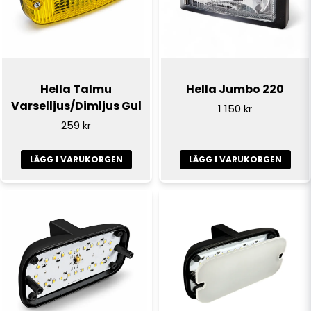
Ja, ni får publicera min fråga
Hella Talmu
Hella Jumbo 220
Varselljus/Dimljus Gul
1 150 kr
259 kr
LÄGG I VARUKORGEN
LÄGG I VARUKORGEN
Skicka fråga