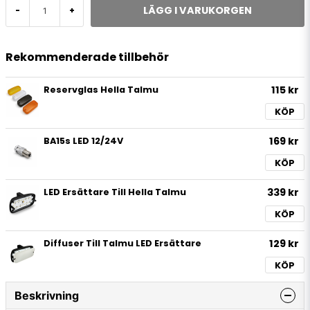
LÄGG I VARUKORGEN
-
+
Rekommenderade tillbehör
115 kr
Reservglas Hella Talmu
KÖP
169 kr
BA15s LED 12/24V
KÖP
339 kr
LED Ersättare Till Hella Talmu
KÖP
129 kr
Diffuser Till Talmu LED Ersättare
KÖP
Beskrivning