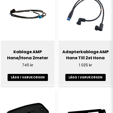
email
E-postadress
Ja, ni får publicera min fråga
Kablage AMP
Adapterkablage AMP
Hane/Hona 2meter
Hane Till 2st Hona
745 kr
1 025 kr
LÄGG I VARUKORGEN
LÄGG I VARUKORGEN
Skicka fråga