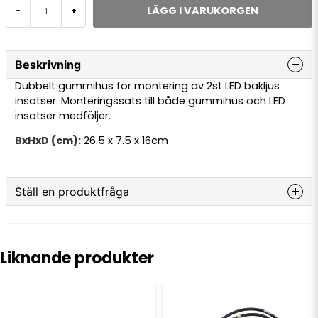
LÄGG I VARUKORGEN
-
+
Beskrivning
Dubbelt gummihus för montering av 2st LED bakljus
insatser. Monteringssats till både gummihus och LED
insatser medföljer.
BxHxD (cm):
26.5 x 7.5 x 16cm
Ställ en produktfråga
question
Fråga oss något om denna produkten...
Liknande produkter
name
Namn