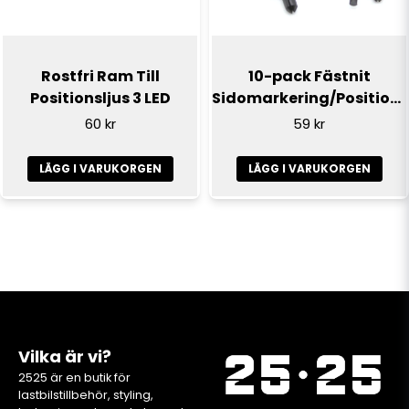
Rostfri Ram Till
10-pack Fästnit
Positionsljus 3 LED
Sidomarkering/Positionsljus
60 kr
59 kr
LÄGG I VARUKORGEN
LÄGG I VARUKORGEN
Vilka är vi?
2525 är en butik för
lastbilstillbehör, styling,