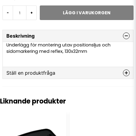
LÄGG I VARUKORGEN
-
+
Beskrivning
Underlägg för montering utav positionsljus och
sidomarkering med reflex, 130x32mm
Ställ en produktfråga
question
Fråga oss något om denna produkten...
Liknande produkter
name
Namn