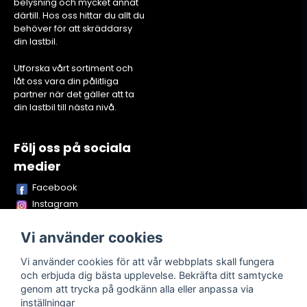
belysning och mycket annat
därtill. Hos oss hittar du allt du
behöver för att skräddarsy
din lastbil.
Utforska vårt sortiment och
låt oss vara din pålitliga
partner när det gäller att ta
din lastbil till nästa nivå.
Följ oss på sociala
medier
Facebook
Instagram
Youtube
Vi använder cookies
TikTok
Snapchat
Vi använder cookies för att vår webbplats skall fungera
och erbjuda dig bästa upplevelse. Bekräfta ditt samtycke
genom att trycka på godkänn alla eller anpassa via
inställningar