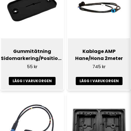
email
E-postadress
Ja, ni får publicera min fråga
Gummitätning
Kablage AMP
Sidomarkering/Positionsljus
Hane/Hona 2meter
55 kr
745 kr
LÄGG I VARUKORGEN
LÄGG I VARUKORGEN
Skicka fråga