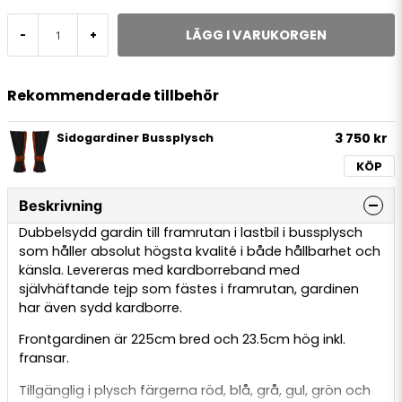
LÄGG I VARUKORGEN
-
+
Rekommenderade tillbehör
3 750 kr
Sidogardiner Bussplysch
KÖP
Beskrivning
Dubbelsydd gardin till framrutan i lastbil i bussplysch
som håller absolut högsta kvalité i både hållbarhet och
känsla. Levereras med kardborreband med
självhäftande tejp som fästes i framrutan, gardinen
har även sydd kardborre.
Frontgardinen är 225cm bred och 23.5cm hög inkl.
fransar.
Tillgänglig i plysch färgerna röd, blå, grå, gul, grön och