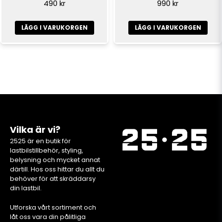
490 kr
990 kr
LÄGG I VARUKORGEN
LÄGG I VARUKORGEN
Vilka är vi?
2525 är en butik för
lastbilstillbehör, styling,
belysning och mycket annat
därtill. Hos oss hittar du allt du
behöver för att skräddarsy
din lastbil.
Utforska vårt sortiment och
låt oss vara din pålitliga