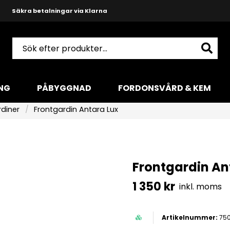
Snabba leveranser med DHL
Produktkunnig och hjälpsam support
NG
PÅBYGGNAD
FORDONSVÅRD & KEM
rdiner
Frontgardin Antara Lux
Frontgardin An
1 350 kr
inkl. moms
750