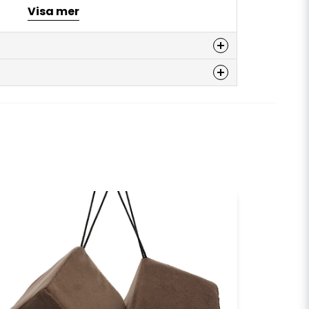
n, beige och gräddvit.
Visa mer
 i färgerna svart eller vit. Vid önskemål på
oss.
denna produkten...
email
E-postadress
a min fråga
din.