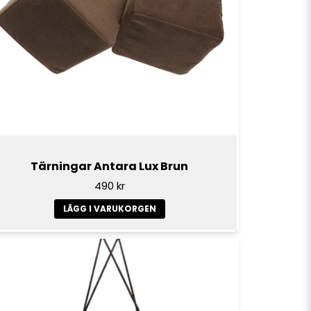
 kanon kvalitet
Skicka fråga
n scania R560 NG. Fördelen med en
blir mer diskret och väldigt
Tärningar Antara Lux Brun
490 kr
everans
LÄGG I VARUKORGEN