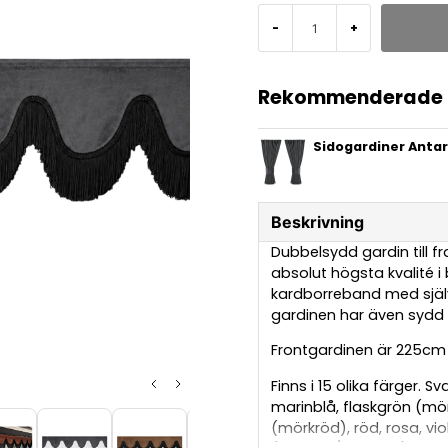
-
+
Rekommenderade t
Sidogardiner Antar
Beskrivning
Dubbelsydd gardin till fr
absolut högsta kvalité 
kardborreband med själ
gardinen har även sydd 
Frontgardinen är 225cm 
Finns i 15 olika färger. S
marinblå, flaskgrön (mör
(mörkröd), röd, rosa, vi