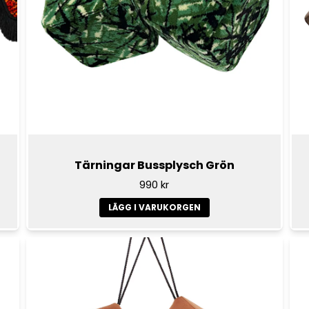
Riktigt bra passform och
Patric
för 7 månader sedan
Passade perfekt till mi
mörk gardin öär att den 
snygg.
Anders
för 1 år sedan
Jean
Tärningar Bussplysch Grön
för 1 år sedan
990 kr
Bra passform o snabb l
LÄGG I VARUKORGEN
Peter
för 1 år sedan