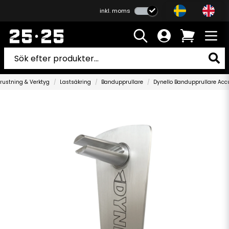
inkl. moms
rustning & Verktyg
Lastsäkring
Bandupprullare
Dynello Bandupprullare Acc