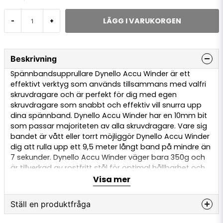
LÄGG I VARUKORGEN
-
+
Beskrivning
Spännbandsupprullare Dynello Accu Winder är ett
effektivt verktyg som används tillsammans med valfri
skruvdragare och är perfekt för dig med egen
skruvdragare som snabbt och effektiv vill snurra upp
dina spännband. Dynello Accu Winder har en 10mm bit
som passar majoriteten av alla skruvdragare. Vare sig
bandet är vått eller torrt möjliggör Dynello Accu Winder
dig att rulla upp ett 9,5 meter långt band på mindre än
7 sekunder. Dynello Accu Winder väger bara 350g och
är tillverkad av rostfritt stål för optimal hållbarhet och
livslängd. Undvik onödigt arbete och investera i en
Visa mer
Dynello Accu Winder.
Ställ en produktfråga
Paketet innehåller: 1st Dynello Accu Winder, 1st Dynello
band clip, 1st användarmanual.