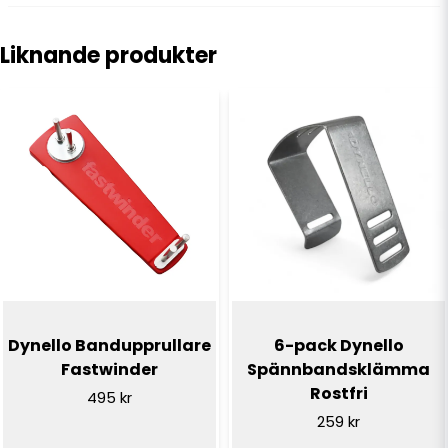
question
Fråga oss något om denna produkten...
Liknande produkter
name
Namn
email
E-postadress
Ja, ni får publicera min fråga
Dynello Bandupprullare
6-pack Dynello
Fastwinder
Spännbandsklämma
Rostfri
495 kr
259 kr