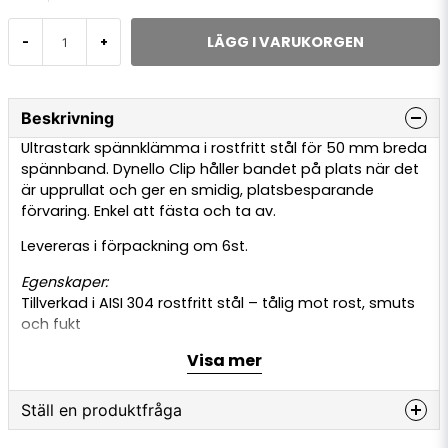
LÄGG I VARUKORGEN
-
+
Beskrivning
Ultrastark spännklämma i rostfritt stål för 50 mm breda
spännband. Dynello Clip håller bandet på plats när det
är upprullat och ger en smidig, platsbesparande
förvaring. Enkel att fästa och ta av.
Levereras i förpackning om 6st.
Egenskaper:
Tillverkad i AISI 304 rostfritt stål – tålig mot rost, smuts
och fukt
Designad för lång livslängd, upp till 50+ år
Visa mer
Kompakt storlek, inget extra förvaringsutrymme krävs
Ställ en produktfråga