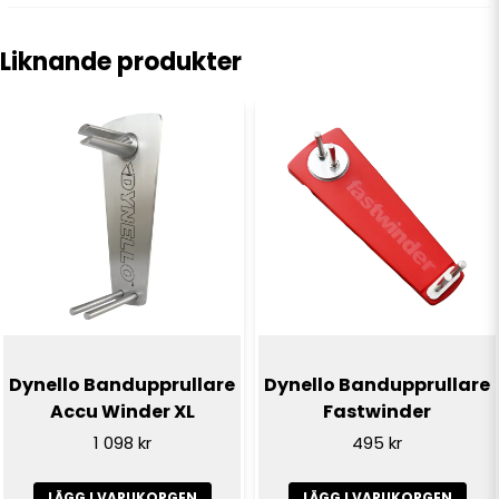
question
Fråga oss något om denna produkten...
Liknande produkter
name
Namn
email
E-postadress
Ja, ni får publicera min fråga
Dynello Bandupprullare
Dynello Bandupprullare
Accu Winder XL
Fastwinder
1 098 kr
495 kr
LÄGG I VARUKORGEN
LÄGG I VARUKORGEN