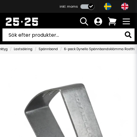
inkl. moms
rktyg
Lastsäkring
Spännband
6-pack Dynello Spännbandsklämma Rostfri