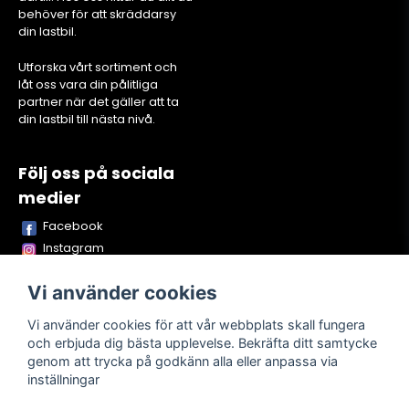
behöver för att skräddarsy
din lastbil.
Utforska vårt sortiment och
låt oss vara din pålitliga
partner när det gäller att ta
din lastbil till nästa nivå.
Följ oss på sociala
medier
Facebook
Instagram
Youtube
Vi använder cookies
TikTok
Snapchat
Vi använder cookies för att vår webbplats skall fungera
och erbjuda dig bästa upplevelse. Bekräfta ditt samtycke
genom att trycka på godkänn alla eller anpassa via
inställningar
Powered by Nyehandel AB