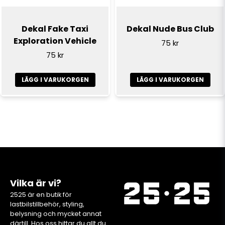
Dekal Fake Taxi
Dekal Nude Bus Club
Exploration Vehicle
75 kr
75 kr
LÄGG I VARUKORGEN
LÄGG I VARUKORGEN
Vilka är vi?
2525 är en butik för
lastbilstillbehör, styling,
belysning och mycket annat
därtill. Hos oss hittar du allt du