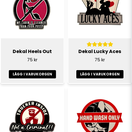
email
E-postadress
Ja, ni får publicera min fråga
Dekal Heels Out
Dekal Lucky Aces
75 kr
75 kr
LÄGG I VARUKORGEN
LÄGG I VARUKORGEN
Skicka fråga