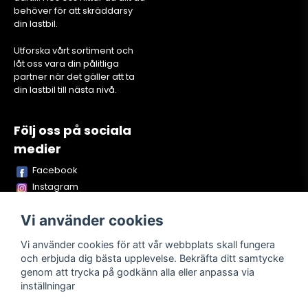
behöver för att skräddarsy
din lastbil.
Utforska vårt sortiment och
låt oss vara din pålitliga
partner när det gäller att ta
din lastbil till nästa nivå.
Följ oss på sociala
medier
Facebook
Instagram
Youtube
Vi använder cookies
TikTok
Snapchat
Vi använder cookies för att vår webbplats skall fungera
och erbjuda dig bästa upplevelse. Bekräfta ditt samtycke
genom att trycka på godkänn alla eller anpassa via
inställningar
Powered by Nyehandel AB