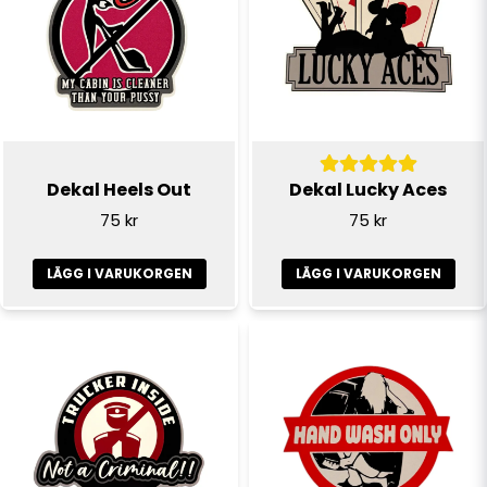
email
E-postadress
Ja, ni får publicera min fråga
Dekal Heels Out
Dekal Lucky Aces
75 kr
75 kr
LÄGG I VARUKORGEN
LÄGG I VARUKORGEN
Skicka fråga