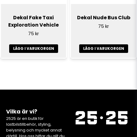
Dekal Fake Taxi
Dekal Nude Bus Club
Exploration Vehicle
75 kr
75 kr
LÄGG I VARUKORGEN
LÄGG I VARUKORGEN
Vilka är vi?
2525 är en butik för
lastbilstillbehör, styling,
belysning och mycket annat
därtill. Hos oss hittar du allt du