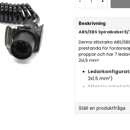
-
+
Beskrivning
ABS/EBS Spiralkabel 5/
Denna slitstarka ABS/EBS-s
prestanda för fordonsap
proppar och har 7 ledar
2x1,5 mm²
Ledarkonfigurat
2x1,5 mm²)
Effektiv arbetsl
Material
: Hållbar
Certifiering
: ISO
Ställ en produktfråga
transport av farli
question
Fråga oss något om 