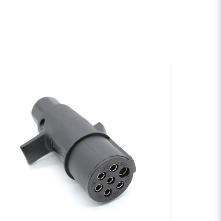
email
E-postadress
a min fråga
Skicka fråga