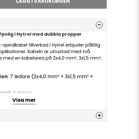
LÄGG I VARUKORGEN
7polig i Hytrel med dubbla proppar
piralkabel tillverkad i Hytrel erbjuder pålitlig
plikationer. Kabeln är utrustad med två
e med en kabelarea på 2x4,0 mm², 3x1,5 mm²,
ion
: 7 ledare (2x4,0 mm² + 3x1,5 mm² +
ängd
: 4 meter
Visa mer
t Hytrel för ökad flexibilitet och slitstyrka
 4141/7638-1 samt ADR-godkänd för
gt gods
denna produkten...