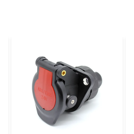
name
Namn
Ja, ni får publicer