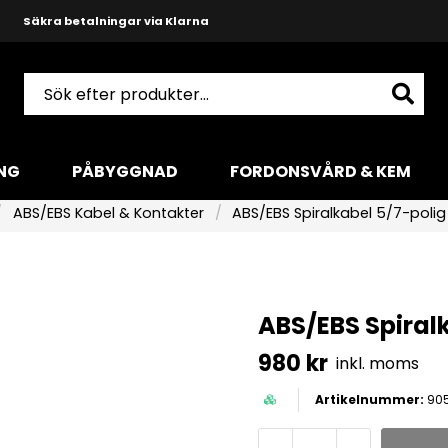
Snabba leveranser med DHL
Produktkunnig och hjälpsam support
NG
PÅBYGGNAD
FORDONSVÅRD & KEM
ABS/EBS Kabel & Kontakter
ABS/EBS Spiralkabel 5/7-polig
ABS/EBS Spiral
980 kr
inkl. moms
905