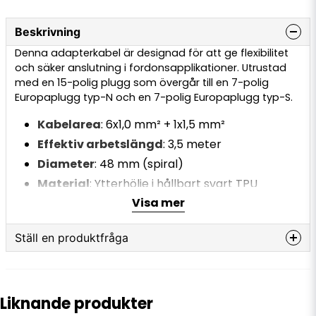
Beskrivning
Denna adapterkabel är designad för att ge flexibilitet
och säker anslutning i fordonsapplikationer. Utrustad
med en 15-polig plugg som övergår till en 7-polig
Europaplugg typ-N och en 7-polig Europaplugg typ-S.
Kabelarea
: 6x1,0 mm² + 1x1,5 mm²
Effektiv arbetslängd
: 3,5 meter
Diameter
: 48 mm (spiral)
Material
: Ytterhölje i hållbart svart TPU
(Termoplastisk Polyuretan) för extra slitstyrka
Visa mer
och flexibilitet
Ställ en produktfråga
question
Fråga oss något om denna produkten...
Liknande produkter