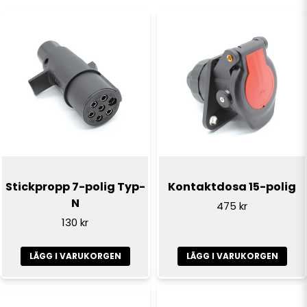
name
Namn
email
E-postadress
Ja, ni får publicera min fråga
Stickpropp 7-polig Typ-
Kontaktdosa 15-polig
N
475 kr
130 kr
LÄGG I VARUKORGEN
LÄGG I VARUKORGEN
Skicka fråga