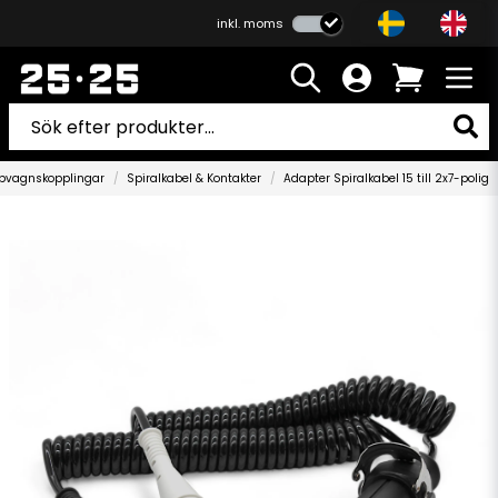
inkl. moms
pvagnskopplingar
Spiralkabel & Kontakter
Adapter Spiralkabel 15 till 2x7-polig