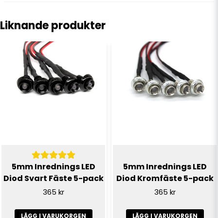
question
Fråga oss något om denna produkten...
Liknande produkter
name
Namn
email
E-postadress
Ja, ni får publicera min fråga
5mm Inrednings LED
5mm Inrednings LED
Diod Svart Fäste 5-pack
Diod Kromfäste 5-pack
365 kr
365 kr
LÄGG I VARUKORGEN
LÄGG I VARUKORGEN