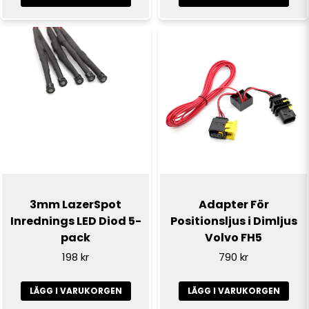
Skicka fråga
3mm LazerSpot
Adapter För
Inrednings LED Diod 5-
Positionsljus i Dimljus
pack
Volvo FH5
198 kr
790 kr
LÄGG I VARUKORGEN
LÄGG I VARUKORGEN