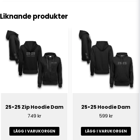
question
Fråga oss något om denna produkten...
Liknande produkter
name
Namn
email
E-postadress
Ja, ni får publicera min fråga
25•25 Zip Hoodie Dam
25•25 Hoodie Dam
749 kr
599 kr
LÄGG I VARUKORGEN
LÄGG I VARUKORGEN