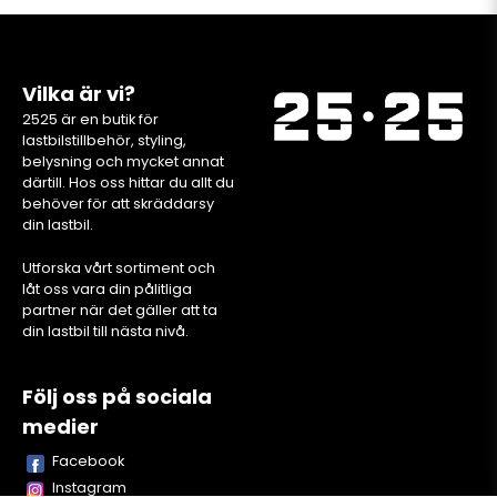
Vilka är vi?
2525 är en butik för
lastbilstillbehör, styling,
belysning och mycket annat
därtill. Hos oss hittar du allt du
behöver för att skräddarsy
din lastbil.
Utforska vårt sortiment och
låt oss vara din pålitliga
partner när det gäller att ta
din lastbil till nästa nivå.
Följ oss på sociala
medier
Facebook
Instagram