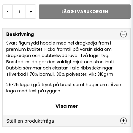
LÄGG I VARUKORGEN
-
+
Beskrivning
Svart figursydd hoodie med hel dragkedja fram i
premium kvalitet. Ficka framtill på varsin sida om
dragkedjan och dubbelsydd luva i två lager tyg.
Borstad insida gör den väldigt mjuk och skön inuti.
Dubbla sömmar och elastan i alla ribbstickningar.
Tillverkad i 70% bomull, 30% polyester. Vikt 310g/m²
25•25 logo i grå tryck på bröst samt höger arm. Även
logo med text på ryggen.
Skötselråd:
Visa mer
tvättas i upp till 40
°
Ställ en produktfråga