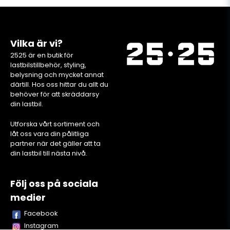
Vilka är vi?
2525 är en butik för
lastbilstillbehör, styling,
belysning och mycket annat
därtill. Hos oss hittar du allt du
behöver för att skräddarsy
din lastbil.
Utforska vårt sortiment och
låt oss vara din pålitliga
partner när det gäller att ta
din lastbil till nästa nivå.
Följ oss på sociala
medier
Facebook
Instagram