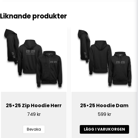
question
Fråga oss något om denna produkten...
Liknande produkter
name
Namn
email
E-postadress
Ja, ni får publicera min fråga
25•25 Zip Hoodie Herr
25•25 Hoodie Dam
749 kr
599 kr
Bevaka
LÄGG I VARUKORGEN