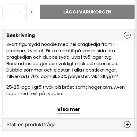
LÄGG I VARUKORGEN
-
+
Beskrivning
Svart figursydd hoodie med hel dragkedja fram i
premium kvalitet. Ficka framtill på varsin sida om
dragkedjan och dubbelsydd luva i två lager tyg.
Borstad insida gör den väldigt mjuk och skön inuti.
Dubbla sömmar och elastan i alla ribbstickningar.
Tillverkad i 70% bomull, 30% polyester. Vikt 310g/m²
25•25 logo i grå tryck på bröst samt höger arm. Även
logo med text på ryggen.
Skötselråd:
Visa mer
tvättas i upp till 40
°
Ställ en produktfråga