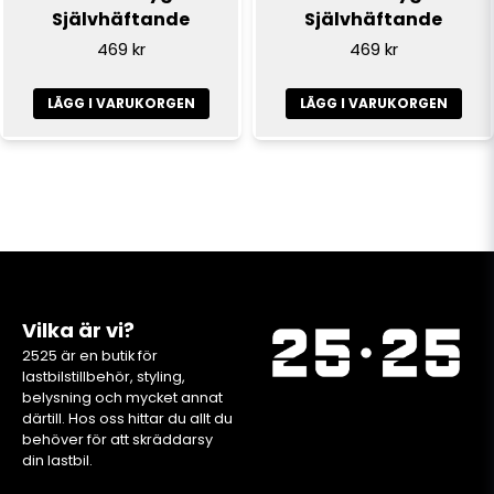
Självhäftande
Självhäftande
469 kr
469 kr
LÄGG I VARUKORGEN
LÄGG I VARUKORGEN
Vilka är vi?
2525 är en butik för
lastbilstillbehör, styling,
belysning och mycket annat
därtill. Hos oss hittar du allt du
behöver för att skräddarsy
din lastbil.