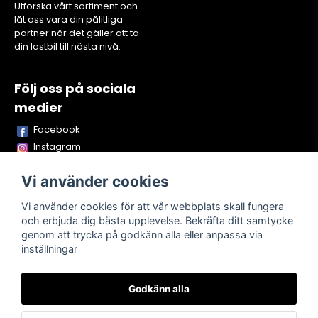
Utforska vårt sortiment och
låt oss vara din pålitliga
partner när det gäller att ta
din lastbil till nästa nivå.
Följ oss på sociala
medier
Facebook
Instagram
Youtube
Vi använder cookies
TikTok
Snapchat
Vi använder cookies för att vår webbplats skall fungera
och erbjuda dig bästa upplevelse. Bekräfta ditt samtycke
genom att trycka på godkänn alla eller anpassa via
inställningar
Powered by Nyehandel AB
Godkänn alla
Köpvillkor
Kontakta oss
Om oss