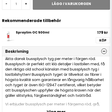
LÄGG I VARUKORGEN
-
+
Rekommenderade tillbehör
179 kr
Spraylim OC 500ml
KÖP
Beskrivning
Äkta dansk bussplysch tyg per meter i färgen röd.
Bussplysch är perfekt att klä detaljer i lastbilen med, få
den riktiga old school känslan med bussplysch tyg i
lastbilshytten! Bussplysch tyget är tillverkat av fibrer i
högsta kvalité som garanterar en långvarig hållbarhet
och tyget är även ISO-12947 certifierat, vilket betyder
att bussplyschen uppfyller de högsta kraven när det
gäller slitstyrka, färgbeständighet och tvättråd.
Vi erbjuder bussplysch per meter i färgerna röd, grå,
gul, blå, grön och lila.
Visa mer