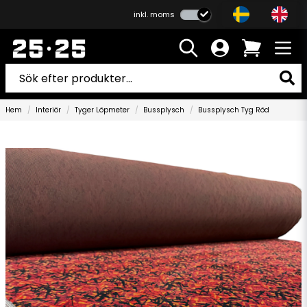
inkl. moms
Hem
Interiör
Tyger Löpmeter
Bussplysch
Bussplysch Tyg Röd