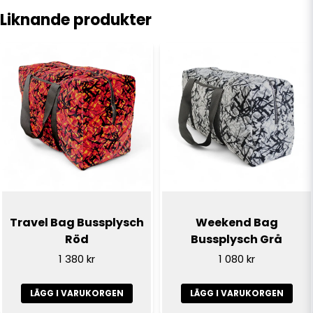
Liknande produkter
name
Namn
email
E-postadress
Ja, ni får publicera min fråga
Travel Bag Bussplysch
Weekend Bag
Röd
Bussplysch Grå
1 380 kr
1 080 kr
LÄGG I VARUKORGEN
LÄGG I VARUKORGEN