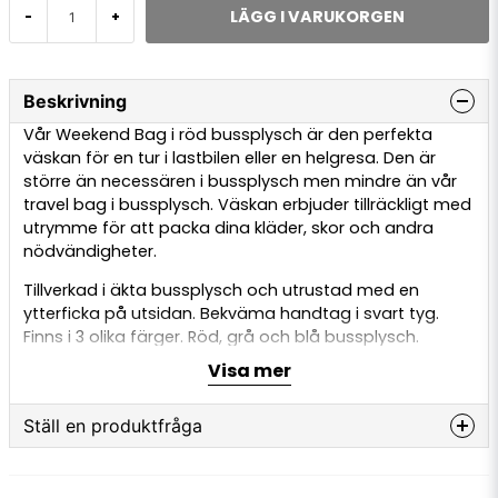
LÄGG I VARUKORGEN
-
+
Beskrivning
Vår Weekend Bag i röd bussplysch är den perfekta
väskan för en tur i lastbilen eller en helgresa. Den är
större än necessären i bussplysch men mindre än vår
travel bag i bussplysch. Väskan erbjuder tillräckligt med
utrymme för att packa dina kläder, skor och andra
nödvändigheter.
Tillverkad i äkta bussplysch och utrustad med en
ytterficka på utsidan. Bekväma handtag i svart tyg.
Finns i 3 olika färger.
Röd
,
grå
och
blå
bussplysch.
Weekend bagen är 25cm hög, 50cm lång och 20cm
Visa mer
bred.
Ställ en produktfråga
question
Fråga oss något om denna produkten...