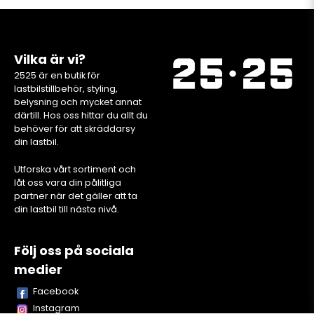
Vilka är vi?
2525 är en butik för
lastbilstillbehör, styling,
belysning och mycket annat
därtill. Hos oss hittar du allt du
behöver för att skräddarsy
din lastbil.
Utforska vårt sortiment och
låt oss vara din pålitliga
partner när det gäller att ta
din lastbil till nästa nivå.
Följ oss på sociala
medier
Facebook
Instagram