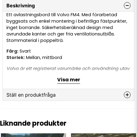
Beskrivning
Ett avlastningsbord till Volvo FM4. Med förarbetad
byggsats och enkel montering i befintliga fästpunkter,
inget borrande. Säkerhetsberäknad design med
avrundade kanter och ger fria ventilationsutblås.
Stommaterial i poppelträ.
Färg:
Svart
Storlek:
Mellan, mittbord
Volvo är ett registrerat varumärke och användning utav
ordet är endast för referensändamål. Den här produkten
Visa mer
är inte original och inte tillverkad eller godkänd av
Volvo. Användning utav varumärkesordet görs endast
för att delen passar till lastbilen.
Ställ en produktfråga
question
Fråga oss något om denna produkten...
Liknande produkter