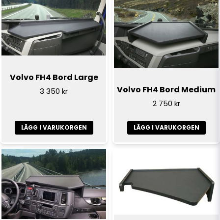
name
Namn
email
E-postadress
Volvo FH4 Bord Large
Volvo FH4 Bord Medium
3 350 kr
Ja, ni får publicera min fråga
2 750 kr
LÄGG I VARUKORGEN
LÄGG I VARUKORGEN
Skicka fråga