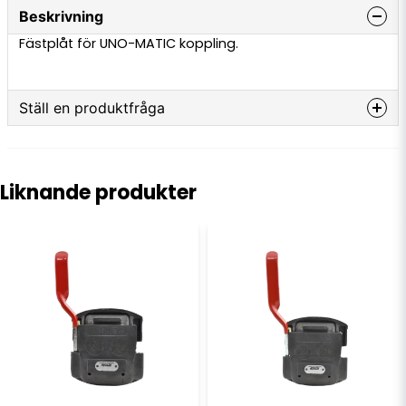
Beskrivning
Fästplåt för UNO-MATIC koppling.
Ställ en produktfråga
question
Fråga oss något om denna produkten...
Liknande produkter
name
Namn
email
E-postadress