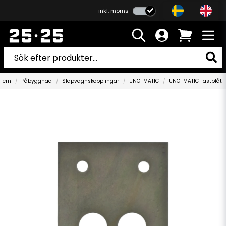
inkl. moms
Hem
Påbyggnad
Släpvagnskopplingar
UNO-MATIC
UNO-MATIC Fästplåt