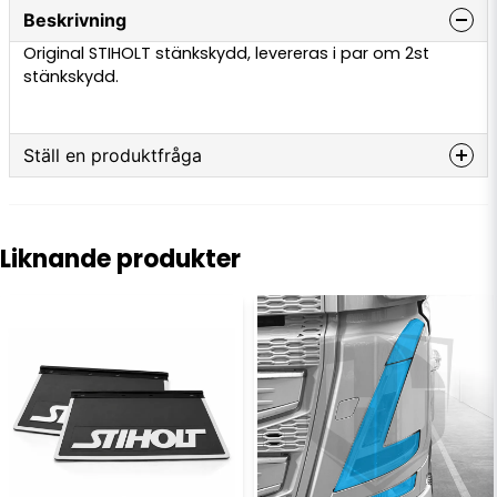
Beskrivning
Original STIHOLT stänkskydd, levereras i par om 2st
stänkskydd.
Ställ en produktfråga
question
Fråga oss något om denna produkten...
Liknande produkter
name
Namn
email
E-postadress