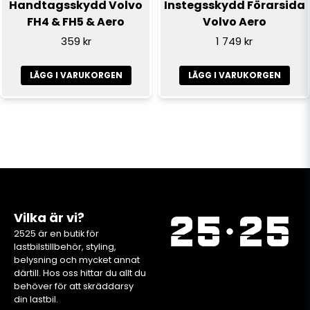
Handtagsskydd Volvo
Instegsskydd Förarsida
FH4 & FH5 & Aero
Volvo Aero
359 kr
1 749 kr
LÄGG I VARUKORGEN
LÄGG I VARUKORGEN
Vilka är vi?
2525 är en butik för
lastbilstillbehör, styling,
belysning och mycket annat
därtill. Hos oss hittar du allt du
behöver för att skräddarsy
din lastbil.