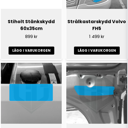
Ja, ni får publicera min fråga
Stiholt Stänkskydd
Strålkastarskydd Volvo
60x35cm
FH5
899 kr
1 499 kr
LÄGG I VARUKORGEN
LÄGG I VARUKORGEN
Skicka fråga