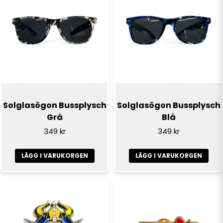
email
E-postadress
Ja, ni får publicera min fråga
Solglasögon Bussplysch
Solglasögon Bussplysch
Grå
Blå
349 kr
349 kr
LÄGG I VARUKORGEN
LÄGG I VARUKORGEN
Skicka fråga