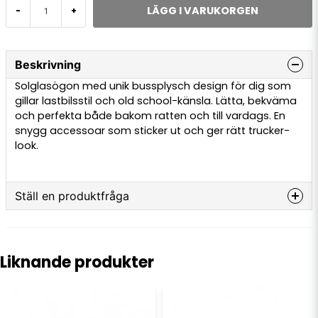
LÄGG I VARUKORGEN
-
+
Beskrivning
Solglasögon med unik bussplysch design för dig som
gillar lastbilsstil och old school-känsla. Lätta, bekväma
och perfekta både bakom ratten och till vardags. En
snygg accessoar som sticker ut och ger rätt trucker-
look.
Ställ en produktfråga
question
Fråga oss något om denna produkten...
Liknande produkter
name
Namn