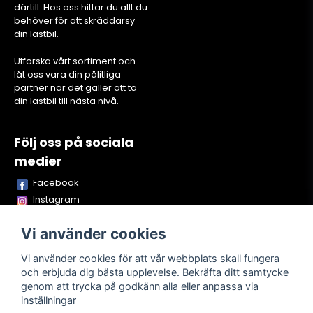
därtill. Hos oss hittar du allt du
behöver för att skräddarsy
din lastbil.
Utforska vårt sortiment och
låt oss vara din pålitliga
partner när det gäller att ta
din lastbil till nästa nivå.
Följ oss på sociala
medier
Facebook
Instagram
Youtube
Vi använder cookies
TikTok
Snapchat
Vi använder cookies för att vår webbplats skall fungera
och erbjuda dig bästa upplevelse. Bekräfta ditt samtycke
genom att trycka på godkänn alla eller anpassa via
inställningar
Powered by Nyehandel AB