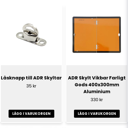
name
Namn
email
E-postadress
Ja, ni får publicera min fråga
Låsknapp till ADR Skyltar
ADR Skylt Vikbar Farligt
Gods 400x300mm
35 kr
Aluminium
330 kr
LÄGG I VARUKORGEN
LÄGG I VARUKORGEN
Skicka fråga