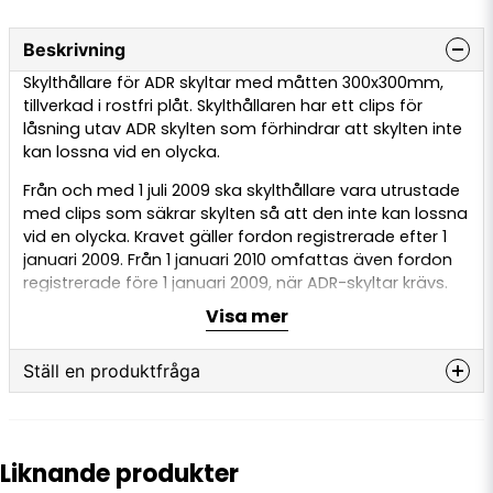
Beskrivning
Skylthållare för ADR skyltar med måtten 300x300mm,
tillverkad i rostfri plåt. Skylthållaren har ett clips för
låsning utav ADR skylten som förhindrar att skylten inte
kan lossna vid en olycka.
Från och med 1 juli 2009 ska skylt­hållare vara utrustade
med clips som säkrar skylten så att den inte kan lossna
vid en olycka. Kravet gäller fordon registrerade efter 1
januari 2009. Från 1 januari 2010 omfattas även fordon
registrerade före 1 januari 2009, när ADR-skyltar krävs.
Visa mer
Observera: Hållare av aluminium är inte längre tillåtna.
Denna hållare är tillverkad i rostfri stålplåt med
svartlackerad baksida och levereras med integrerade
Ställ en produktfråga
clips.
question
Fråga oss något om denna produkten...
Liknande produkter