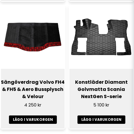
Sängöverdrag Volvo FH4
Konstläder Diamant
& FH5 & Aero Bussplysch
Golvmatta Scania
& Velour
NextGen S-serie
4 250 kr
5 100 kr
LÄGG I VARUKORGEN
LÄGG I VARUKORGEN