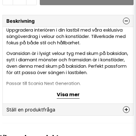
Beskrivning
Uppgradera interiören i din lastbil med våra exklusiva
sängöverdrag i velour och konstläder. Tillverkade med
fokus på både stil och hållbarhet.
Ovansidan är i lyxigt velour tyg med skum på baksidan,
sytt i diamant mönster och framsidan är i konstläder,
även denna med skum på baksidan. Perfekt passform
för att passa över sängen i lastbilen.
Passar till Scania Next Generation.
Visa mer
Kan fås i olika färger, både velour tyget och
konstlädret.
Ställ en produktfråga
Scania är ett registrerat varumärke och användning
utav ordet är endast för referensändamål. Den här
question
produkten är inte original och inte tillverkad eller
Fråga oss något om denna produkten...
godkänd av Scania. Användning utav varumärkesordet