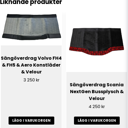
Liknande produkter
görs endast för att delen passar till lastbilen.
name
Namn
email
E-postadress
Sängöverdrag Volvo FH4
& FH5 & Aero Konstläder
Ja, ni får publicera min fråga
& Velour
3 250 kr
Sängöverdrag Scania
NextGen Bussplysch &
Velour
4 250 kr
LÄGG I VARUKORGEN
LÄGG I VARUKORGEN
Skicka fråga