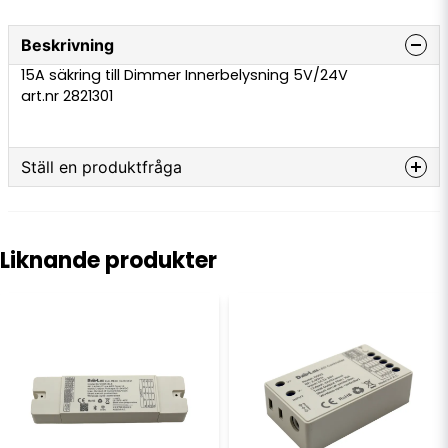
Beskrivning
15A säkring till Dimmer Innerbelysning 5V/24V
art.nr 2821301
Ställ en produktfråga
question
Fråga oss något om denna produkten...
Liknande produkter
name
Namn
email
E-postadress