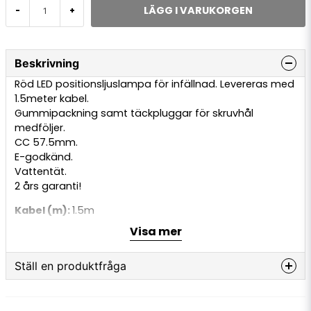
LÄGG I VARUKORGEN
-
+
Beskrivning
Röd LED positionsljuslampa för infällnad. Levereras med
1.5meter kabel.
Gummipackning samt täckpluggar för skruvhål
medföljer.
CC 57.5mm.
E-godkänd.
Vattentät.
2 års garanti!
Kabel (m):
1.5m
BxHxD (mm):
81 x 26 x 21mm
Visa mer
CC mått:
57.5mm
Dioder (st):
3st
Ställ en produktfråga
Lamptyp:
LED
Anslutning:
Kabel
question
IP:
67K
Fråga oss något om denna produkten...