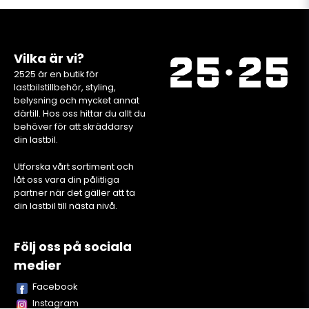
Vilka är vi?
2525 är en butik för
lastbilstillbehör, styling,
belysning och mycket annat
därtill. Hos oss hittar du allt du
behöver för att skräddarsy
din lastbil.
Utforska vårt sortiment och
låt oss vara din pålitliga
partner när det gäller att ta
din lastbil till nästa nivå.
Följ oss på sociala
medier
Facebook
Instagram