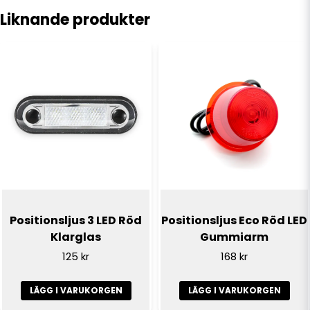
Volt (V):
9-36v
Liknande produkter
name
Namn
email
E-postadress
Ja, ni får publicera min fråga
Positionsljus 3 LED Röd
Positionsljus Eco Röd LED
Klarglas
Gummiarm
125 kr
168 kr
LÄGG I VARUKORGEN
LÄGG I VARUKORGEN