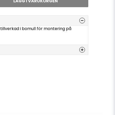
LÄGG I VARUKORGEN
l tillverkad i bomull för montering på
denna produkten...
email
E-postadress
a min fråga