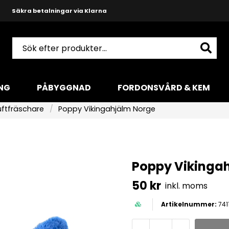
Snabba leveranser med DHL
Produktkunnig och hjälpsam support
NG
PÅBYGGNAD
FORDONSVÅRD & KEM
Luftfräschare
Poppy Vikingahjälm Norge
Poppy Vikinga
50 kr
inkl. moms
741