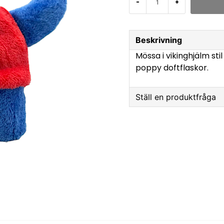
-
+
Beskrivning
Mössa i vikinghjälm sti
poppy doftflaskor.
Ställ en produktfråga
question
Fråga oss något om 
name
Namn
Ja, ni får publicer