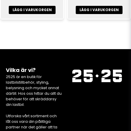
LÄGG I VARUKORGEN
LÄGG I VARUKORGEN
Vilka är vi?
2525 är en butik för
lastbilstillbehör, styling,
belysning och mycket annat
därtill. Hos oss hittar du allt du
behöver för att skräddarsy
din lastbil.
Utforska vårt sortiment och
låt oss vara din pålitliga
partner när det gäller att ta