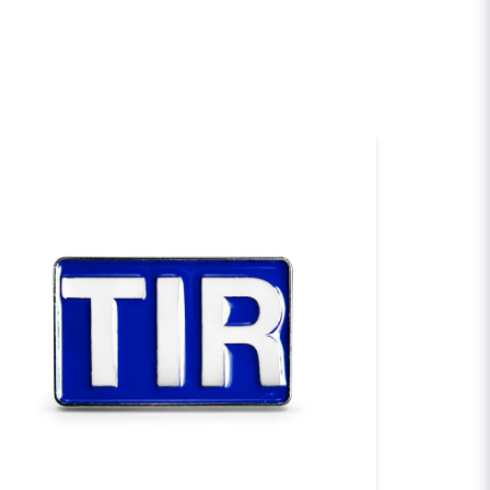
a min fråga
Skicka fråga