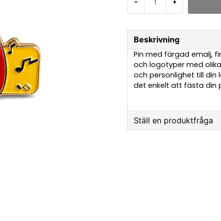
-
+
Beskrivning
Pin med färgad emalj, fi
och logotyper med olika 
och personlighet till din
det enkelt att fästa din p
Ställ en produktfråga
question
Fråga oss något om 
name
Namn