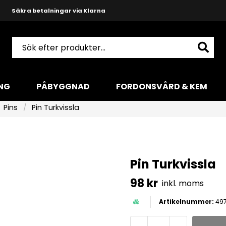
Snabba leveranser med DHL
Produktkunnig och hjälpsam support
NG
PÅBYGGNAD
FORDONSVÅRD & KEM
Pins
Pin Turkvissla
Pin Turkvissla
98 kr
inkl. moms
49