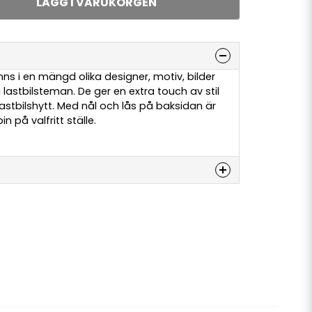
LÄGG I VARUKORGEN
nns i en mängd olika designer, motiv, bilder
lastbilsteman. De ger en extra touch av stil
 lastbilshytt. Med nål och lås på baksidan är
in på valfritt ställe.
denna produkten...
email
E-postadress