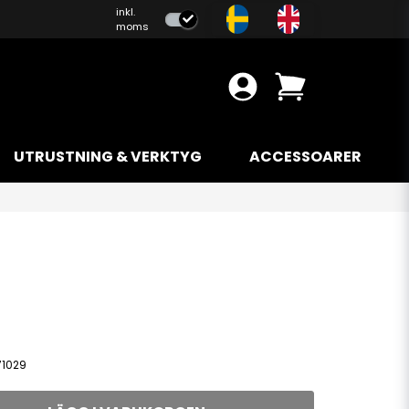
inkl.
moms
UTRUSTNING & VERKTYG
ACCESSOARER
71029