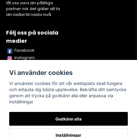
låt oss vara din pålitliga
partner när det gäller att ta
din lastbil till nästa nivå.
Följ oss på sociala
medier
Facebook
Instagram
Youtube
Vi använder cookies
TikTok
Snapchat
Vi använder cookies för att vår webbplats skall fungera
och erbjuda dig bästa upplevelse. Bekräfta ditt samtycke
genom att trycka på godkänn alla eller anpassa via
inställningar
Powered by Nyehandel AB
Godkänn alla
Köpvillkor
Kontakta oss
Om oss
Inställningar