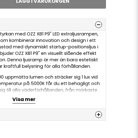
LÄGG I VARUKORGEN
styrkan med OZZ XB1 P9" LED extraljusrampen,
 som kombinerar innovation och design i ett
stad med dynamiskt startup-positionsljus i
bjuder OZZ XB1 P9" en visuellt slående effekt
don. Denna ljusramp är mer än bara estetiskt
r kraftfull belysning för alla förhållanden.
00 uppmätta lumen och sträcker sig 1 lux vid
emperatur på 5000K får du ett behagligt och
ig till alla väderförhållanden, från mörkaste
ar.
Visa mer
enligt R112, R7, och R10, vilket garanterar att
ändiga säkerhetsstandarder.
 kombination av kraftfull belysning och
denna produkten...
ör din körning säkrare och mer stilfull.