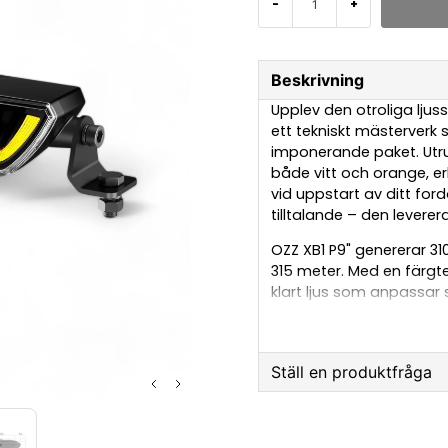
-
+
Beskrivning
Upplev den otroliga ljus
ett tekniskt mästerverk
imponerande paket. Utru
både vitt och orange, er
vid uppstart av ditt for
tilltalande – den leverera
OZZ XB1 P9" genererar 31
315 meter. Med en färgt
klart ljus som anpassar s
nätter till snöklädda väg
OZZ XB1 P9 är certifierad 
den uppfyller alla nödv
Ställ en produktfråga
Med OZZ XB1 P9 får du en
question
Fråga oss något om 
banbrytande design som g