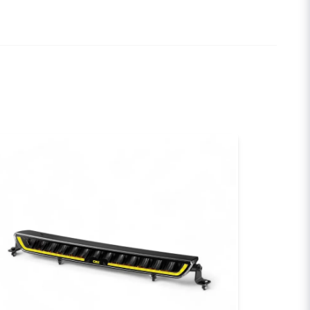
email
E-postadress
a min fråga
 +65°C
Skicka fråga