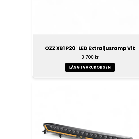
OZZ XB1 P20" LED Extraljusramp Vit
3 700 kr
LÄGG I VARUKORGEN