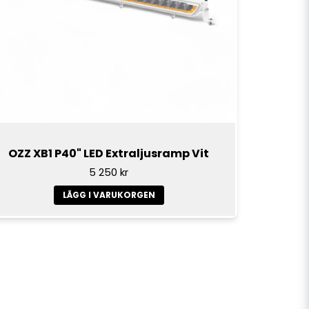
OZZ XB1 P40" LED Extraljusramp Vit
5 250 kr
LÄGG I VARUKORGEN