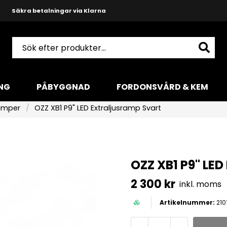
Snabba leveranser med DHL
Produktkunnig och hjälpsam support
NG
PÅBYGGNAD
FORDONSVÅRD & KEM
ramper
OZZ XB1 P9" LED Extraljusramp Svart
OZZ XB1 P9" LED
2 300 kr
inkl. moms
210