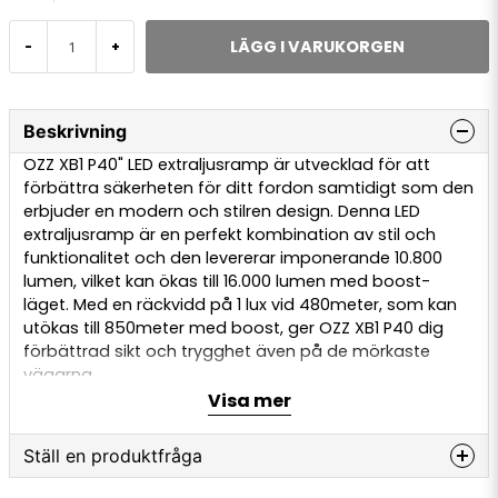
LÄGG I VARUKORGEN
-
+
Beskrivning
OZZ XB1 P40" LED extraljusramp är utvecklad för att
förbättra säkerheten för ditt fordon samtidigt som den
erbjuder en modern och stilren design. Denna LED
extraljusramp är en perfekt kombination av stil och
funktionalitet och den levererar imponerande 10.800
lumen, vilket kan ökas till 16.000 lumen med boost-
läget. Med en räckvidd på 1 lux vid 480meter, som kan
utökas till 850meter med boost, ger OZZ XB1 P40 dig
förbättrad sikt och trygghet även på de mörkaste
vägarna.
Visa mer
Byggd för att klara tuffa förhållanden, är OZZ XB1 P40"
utrustad med ett robust aluminiumhus, en
Ställ en produktfråga
polykarbonatlins och fästen i rostfritt stål. Rampen är
IP68/IP69K-klassad för överlägsen motståndskraft mot