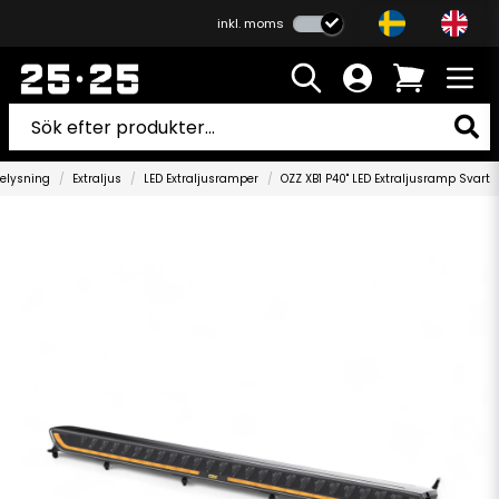
inkl. moms
elysning
Extraljus
LED Extraljusramper
OZZ XB1 P40" LED Extraljusramp Svart