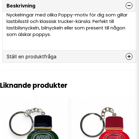
Beskrivning
Nyckelringar med olika Poppy-motiv för dig som gillar
lastbilsstil och klassisk trucker-känsla. Perfekt till
lastbilsnyckeln, bilnyckeln eller som present till någon
som älskar poppys.
Ställ en produktfråga
question
Fråga oss något om denna produkten...
Liknande produkter
name
Namn
email
E-postadress