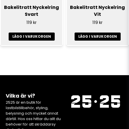
Bakelitratt Nyckelring
Bakelitratt Nyckelring
Svart
Vit
119 kr
119 kr
LÄGG I VARUKORGEN
LÄGG I VARUKORGEN
Vilka är vi?
2525 är en butik för
lastbilstillbehör, styling,
belysning och mycket annat
därtill. Hos oss hittar du allt du
behöver för att skräddarsy