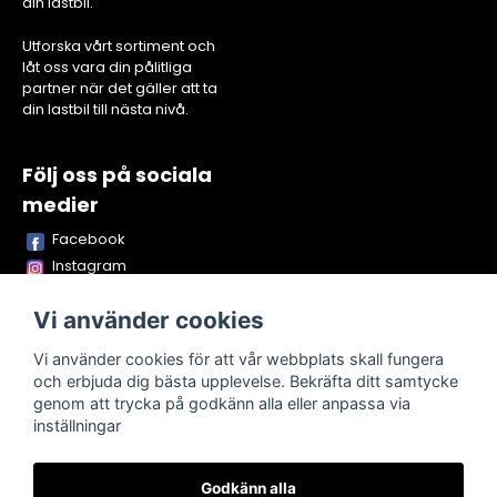
din lastbil.
Utforska vårt sortiment och
låt oss vara din pålitliga
partner när det gäller att ta
din lastbil till nästa nivå.
Följ oss på sociala
medier
Facebook
Instagram
Youtube
Vi använder cookies
TikTok
Snapchat
Vi använder cookies för att vår webbplats skall fungera
och erbjuda dig bästa upplevelse. Bekräfta ditt samtycke
genom att trycka på godkänn alla eller anpassa via
inställningar
Powered by Nyehandel AB
Godkänn alla