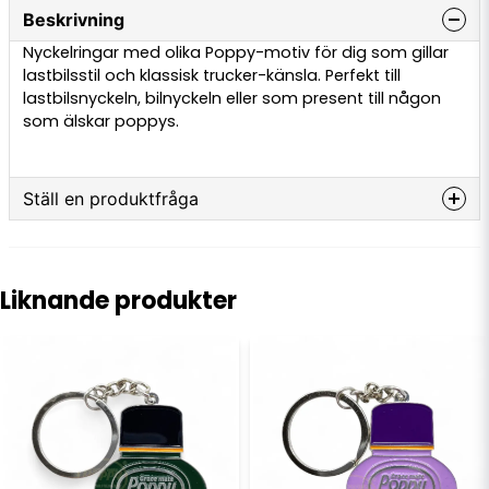
Beskrivning
Nyckelringar med olika Poppy-motiv för dig som gillar
lastbilsstil och klassisk trucker-känsla. Perfekt till
lastbilsnyckeln, bilnyckeln eller som present till någon
som älskar poppys.
Ställ en produktfråga
question
Fråga oss något om denna produkten...
Liknande produkter
name
Namn
email
E-postadress