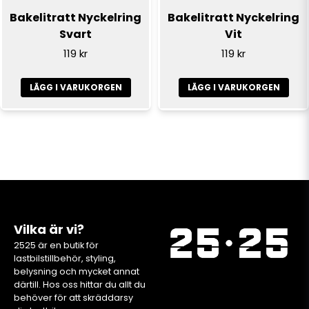
Bakelitratt Nyckelring
Bakelitratt Nyckelring
Svart
Vit
119 kr
119 kr
LÄGG I VARUKORGEN
LÄGG I VARUKORGEN
Vilka är vi?
2525 är en butik för
lastbilstillbehör, styling,
belysning och mycket annat
därtill. Hos oss hittar du allt du
behöver för att skräddarsy