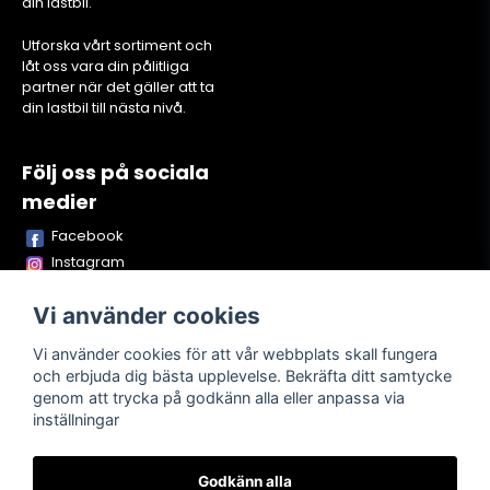
din lastbil.
Utforska vårt sortiment och
låt oss vara din pålitliga
partner när det gäller att ta
din lastbil till nästa nivå.
Följ oss på sociala
medier
Facebook
Instagram
Youtube
Vi använder cookies
TikTok
Snapchat
Vi använder cookies för att vår webbplats skall fungera
och erbjuda dig bästa upplevelse. Bekräfta ditt samtycke
genom att trycka på godkänn alla eller anpassa via
inställningar
Powered by Nyehandel AB
Godkänn alla