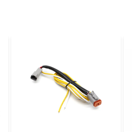
name
Namn
Ja, ni får publicer