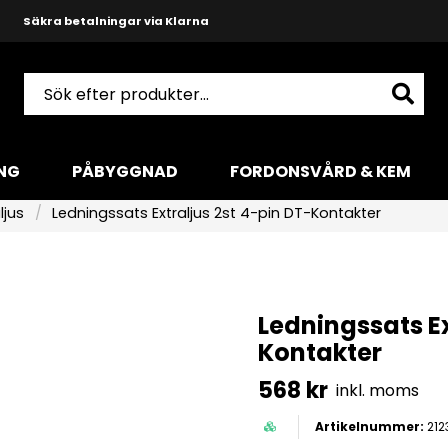
Snabba leveranser med DHL
Produktkunnig och hjälpsam support
NG
PÅBYGGNAD
FORDONSVÅRD & KEM
ljus
Ledningssats Extraljus 2st 4-pin DT-Kontakter
Ledningssats Ex
Kontakter
568 kr
inkl. moms
212