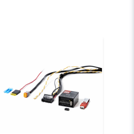
email
E-postadress
a min fråga
Skicka fråga