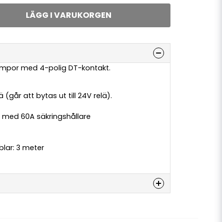
LÄGG I VARUKORGEN
lampor med 4-polig DT-kontakt.
W
ä (går att bytas ut till 24V relä).
, med 60A säkringshållare
ablar: 3 meter
denna produkten...