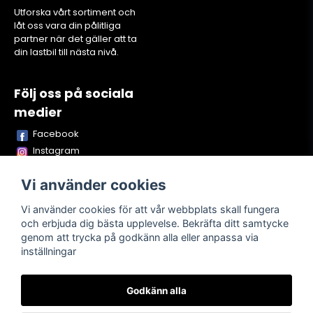
Utforska vårt sortiment och
låt oss vara din pålitliga
partner när det gäller att ta
din lastbil till nästa nivå.
Följ oss på sociala
medier
Facebook
Instagram
Youtube
Vi använder cookies
TikTok
Snapchat
Vi använder cookies för att vår webbplats skall fungera
och erbjuda dig bästa upplevelse. Bekräfta ditt samtycke
genom att trycka på godkänn alla eller anpassa via
inställningar
Powered by Nyehandel AB
Godkänn alla
Köpvillkor
Kontakta oss
Om oss