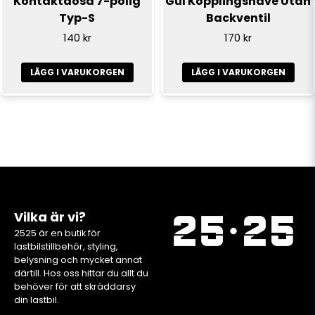
Kontaktdosa 7-polig
Gul Kopplingsnäve Utan
Typ-S
Backventil
140 kr
170 kr
LÄGG I VARUKORGEN
LÄGG I VARUKORGEN
Vilka är vi?
2525 är en butik för
lastbilstillbehör, styling,
belysning och mycket annat
därtill. Hos oss hittar du allt du
behöver för att skräddarsy
din lastbil.