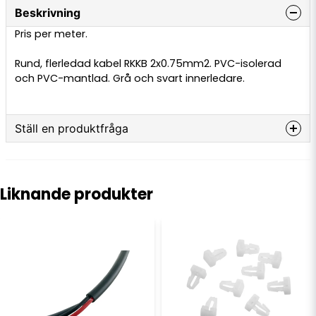
Beskrivning
Pris per meter.
Rund, flerledad kabel RKKB 2x0.75mm2. PVC-isolerad
och PVC-mantlad. Grå och svart innerledare.
Ställ en produktfråga
question
Fråga oss något om denna produkten...
Liknande produkter
name
Namn
email
E-postadress