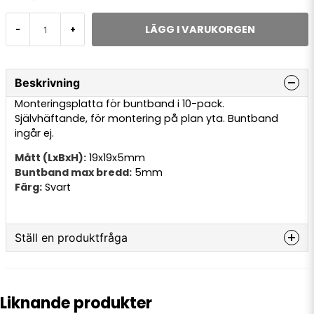
LÄGG I VARUKORGEN
-
+
Beskrivning
Monteringsplatta för buntband i 10-pack.
Självhäftande, för montering på plan yta. Buntband
ingår ej.
Mått (LxBxH):
19x19x5mm
Buntband max bredd:
5mm
Färg:
Svart
Ställ en produktfråga
question
Fråga oss något om denna produkten...
Liknande produkter