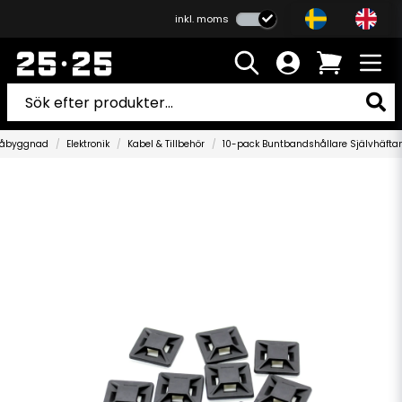
inkl. moms
åbyggnad
Elektronik
Kabel & Tillbehör
10-pack Buntbandshållare Självhäft