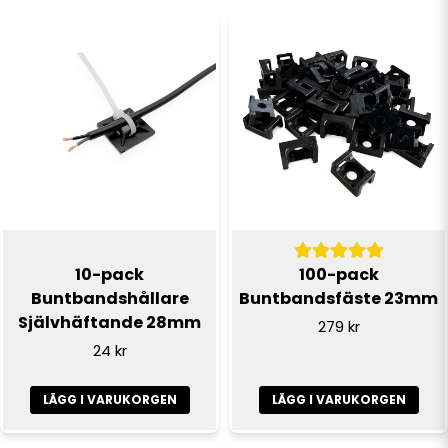
name
Namn
email
E-postadress
Ja, ni får publicera min fråga
10-pack
100-pack
Buntbandshållare
Buntbandsfäste 23mm
Självhäftande 28mm
279 kr
24 kr
LÄGG I VARUKORGEN
LÄGG I VARUKORGEN
Skicka fråga