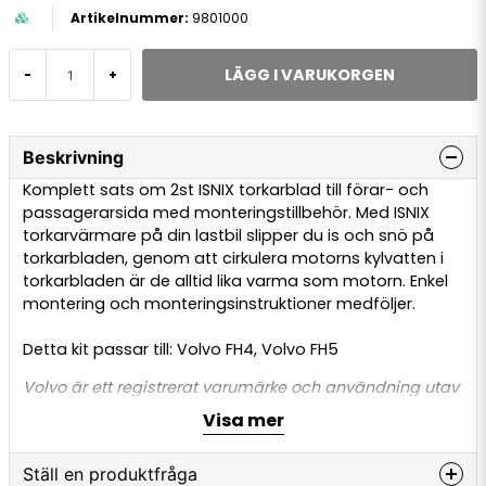
9801000
LÄGG I VARUKORGEN
-
+
Beskrivning
Komplett sats om 2st ISNIX torkarblad till förar- och
passagerarsida med monteringstillbehör. Med ISNIX
torkarvärmare på din lastbil slipper du is och snö på
torkarbladen, genom att cirkulera motorns kylvatten i
torkarbladen är de alltid lika varma som motorn. Enkel
montering och monteringsinstruktioner medföljer.
Detta kit passar till: Volvo FH4, Volvo FH5
Volvo är ett registrerat varumärke och användning utav
ordet är endast för referensändamål. Den här produkten
Visa mer
är inte original och inte tillverkad eller godkänd av
Volvo. Användning utav varumärkesordet görs endast
Ställ en produktfråga
för att delen passar till lastbilen.