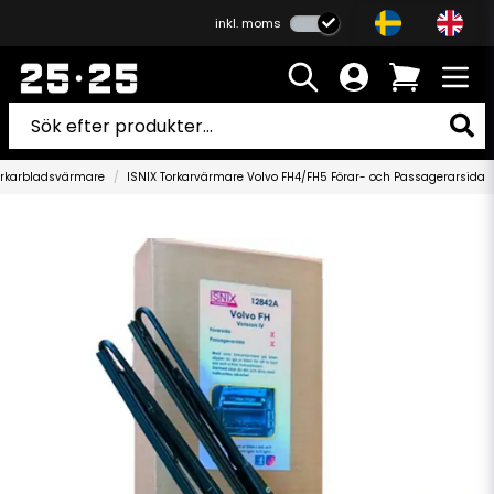
inkl. moms
orkarbladsvärmare
ISNIX Torkarvärmare Volvo FH4/FH5 Förar- och Passagerarsida