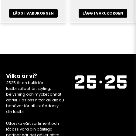
LÄGG I VARUKORGEN
LÄGG I VARUKORGEN
Vilka är vi?
2525 är en butik för
lastbilstillbehör, styling,
belysning och mycket annat
därtill. Hos oss hittar du allt du
behöver för att skräddarsy
din lastbil.
Utforska vårt sortiment och
låt oss vara din pålitliga
partner när det gäller att ta