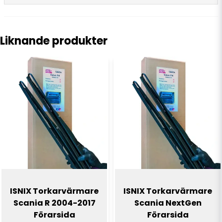
question
Fråga oss något om denna produkten...
Liknande produkter
name
Namn
email
E-postadress
Ja, ni får publicera min fråga
ISNIX Torkarvärmare
ISNIX Torkarvärmare
Scania R 2004-2017
Scania NextGen
Förarsida
Förarsida