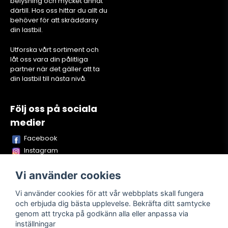
belysning och mycket annat
därtill. Hos oss hittar du allt du
behöver för att skräddarsy
din lastbil.
Utforska vårt sortiment och
låt oss vara din pålitliga
partner när det gäller att ta
din lastbil till nästa nivå.
Följ oss på sociala
medier
Facebook
Instagram
Youtube
Vi använder cookies
TikTok
Snapchat
Vi använder cookies för att vår webbplats skall fungera
och erbjuda dig bästa upplevelse. Bekräfta ditt samtycke
genom att trycka på godkänn alla eller anpassa via
inställningar