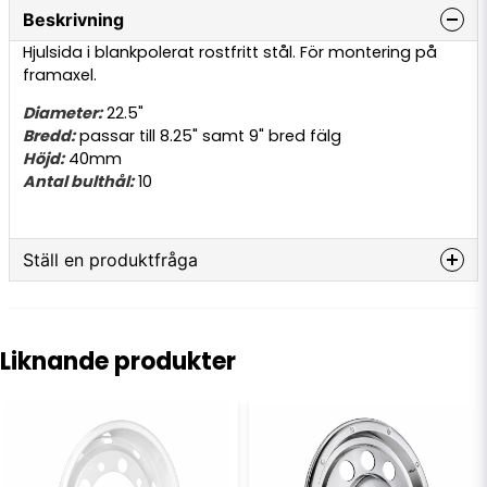
Beskrivning
Hjulsida i blankpolerat rostfritt stål. För montering på
framaxel.
Diameter:
22.5"
Bredd:
passar till 8.25" samt 9" bred fälg
Höjd:
40mm
Antal bulthål:
10
Ställ en produktfråga
question
Fråga oss något om denna produkten...
Liknande produkter
name
Namn