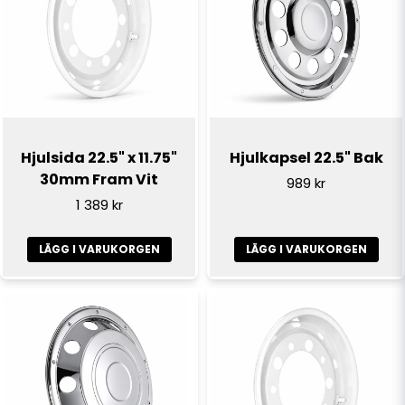
email
E-postadress
Ja, ni får publicera min fråga
Hjulsida 22.5" x 11.75"
Hjulkapsel 22.5" Bak
30mm Fram Vit
989 kr
1 389 kr
LÄGG I VARUKORGEN
LÄGG I VARUKORGEN
Skicka fråga