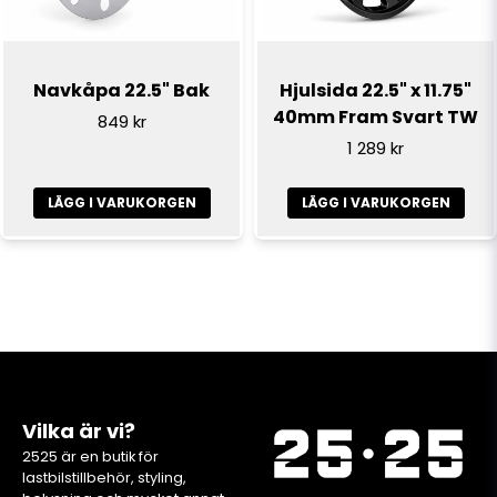
Navkåpa 22.5" Bak
Hjulsida 22.5" x 11.75"
40mm Fram Svart TW
849 kr
1 289 kr
LÄGG I VARUKORGEN
LÄGG I VARUKORGEN
Vilka är vi?
2525 är en butik för
lastbilstillbehör, styling,