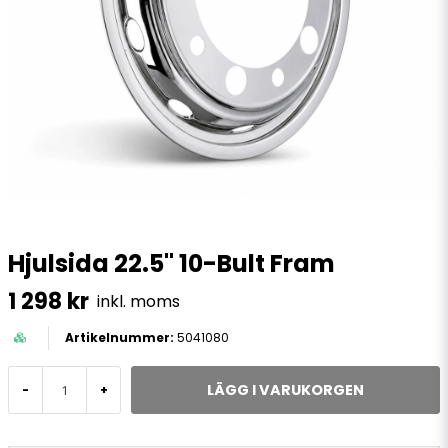
Hjulsida 22.5" 10-Bult Fram
1 298 kr
inkl. moms
5041080
LÄGG I VARUKORGEN
-
+