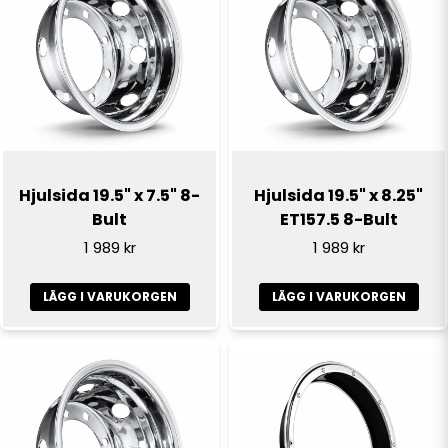
email
E-postadress
Ja, ni får publicera min fråga
Hjulsida 19.5" x 7.5" 8-
Hjulsida 19.5" x 8.25"
Bult
ET157.5 8-Bult
1 989 kr
1 989 kr
LÄGG I VARUKORGEN
LÄGG I VARUKORGEN
Skicka fråga