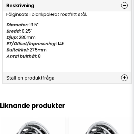
Beskrivning
Fälginsats i blankpolerat rostfritt stål.
Diameter:
19.5"
Bredd:
8.25"
Djup:
280mm
ET/Offset/Inpressning:
146
Bultcirkel:
275mm
Antal bulthål:
8
Ställ en produktfråga
question
Fråga oss något om denna produkten...
Liknande produkter
name
Namn