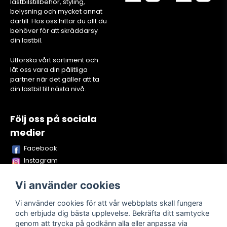
lastbilstillbehör, styling,
belysning och mycket annat
därtill. Hos oss hittar du allt du
behöver för att skräddarsy
din lastbil.
Utforska vårt sortiment och
låt oss vara din pålitliga
partner när det gäller att ta
din lastbil till nästa nivå.
Följ oss på sociala
medier
Facebook
Instagram
Youtube
Vi använder cookies
TikTok
Snapchat
Vi använder cookies för att vår webbplats skall fungera
och erbjuda dig bästa upplevelse. Bekräfta ditt samtycke
genom att trycka på godkänn alla eller anpassa via