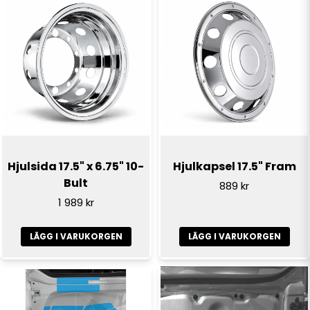
name
Namn
email
E-postadress
Ja, ni får publicera min fråga
Hjulsida 17.5" x 6.75" 10-
Hjulkapsel 17.5" Fram
Bult
889 kr
1 989 kr
LÄGG I VARUKORGEN
LÄGG I VARUKORGEN
Skicka fråga