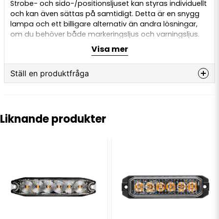
Strobe- och sido-/positionsljuset kan styras individuellt
och kan även sättas på samtidigt. Detta är en snygg
lampa och ett billigare alternativ än andra lösningar,
om du behöver både markeringsljus och varningsljus.
Du slipper en extra enhet som också måste monteras
Visa mer
och anslutas.
Varningsljuset har 21 olika mönster, och lamporna kan
Ställ en produktfråga
ställas in i alternerande grupper, så att de blinkar
höger/vänster eller upp/ner på ditt fordon.
question
Fråga oss något om denna produkten...
Varningsljuset och markeringsljuset är ECE-godkända
Liknande produkter
(R65 varningsljus, R7/R91 positionsljus, R10 EMC och CE),
vilket gör att de får användas på allmän väg och
motorväg.
name
Namn
Anslutning:
Grå = Plus markeringsljus (12V-24V)
email
E-postadress
Röd = Plus varningsljus (12V-24V)
Svart = Minus/jord
Gul = Blinkmönster