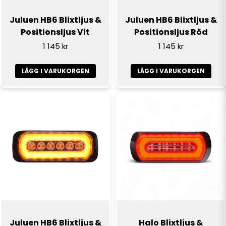
Kabel: 30 cm
Juluen HB6 Blixtljus &
Juluen HB6 Blixtljus &
Arbetstemperatur: -30°C till +60°C
Positionsljus Vit
Positionsljus Röd
IP-klass: IP67
1 145 kr
1 145 kr
LÄGG I VARUKORGEN
LÄGG I VARUKORGEN
Juluen HB6 Blixtljus &
Halo Blixtljus &