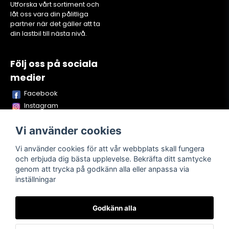
Utforska vårt sortiment och
låt oss vara din pålitliga
partner när det gäller att ta
din lastbil till nästa nivå.
Följ oss på sociala
medier
Facebook
Instagram
Youtube
Vi använder cookies
TikTok
Snapchat
Vi använder cookies för att vår webbplats skall fungera
och erbjuda dig bästa upplevelse. Bekräfta ditt samtycke
genom att trycka på godkänn alla eller anpassa via
inställningar
Powered by Nyehandel AB
Godkänn alla
Köpvillkor
Kontakta oss
Om oss