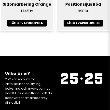
Sidomarkering Orange
Positionsljus Röd
1 145 kr
898 kr
LÄGG I VARUKORGEN
LÄGG I VARUKORGEN
Vilka är vi?
2525 är en butik för
lastbilstillbehör, styling,
belysning och mycket annat
därtill. Hos oss hittar du allt du
behöver för att skräddarsy
din lastbil.