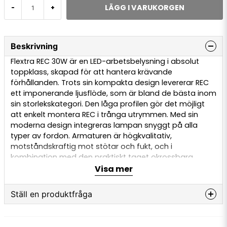
LÄGG I VARUKORGEN
-
+
Beskrivning
Flextra REC 30W är en LED-arbetsbelysning i absolut
toppklass, skapad för att hantera krävande
förhållanden. Trots sin kompakta design levererar REC
ett imponerande ljusflöde, som är bland de bästa inom
sin storlekskategori. Den låga profilen gör det möjligt
att enkelt montera REC i trånga utrymmen. Med sin
moderna design integreras lampan snyggt på alla
typer av fordon. Armaturen är högkvalitativ,
motståndskraftig mot stötar och fukt, och i
kombination med den praktiskt taget okrossbara
polykarbonatlinsen är REC idealisk för tuffa och
Visa mer
utmanande miljöer.
Ställ en produktfråga
Ljusbild:
Flood
LED:
Osram 6x 5W
question
Färgtemperatur:
5700K
Fråga oss något om denna produkten...