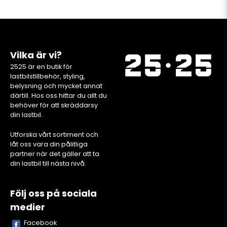
Vilka är vi?
2525 är en butik för
lastbilstillbehör, styling,
belysning och mycket annat
därtill. Hos oss hittar du allt du
behöver för att skräddarsy
din lastbil.
Utforska vårt sortiment och
låt oss vara din pålitliga
partner när det gäller att ta
din lastbil till nästa nivå.
Följ oss på sociala
medier
Facebook