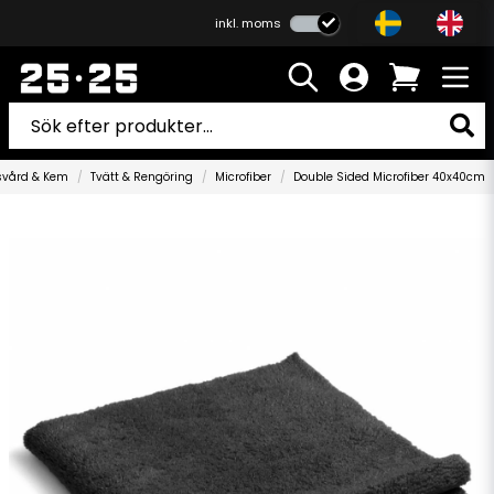
inkl. moms
svård & Kem
Tvätt & Rengöring
Microfiber
Double Sided Microfiber 40x40cm