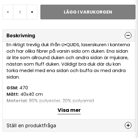
LÄGG I VARUKORGEN
-
+
Beskrivning
En riktigt trevlig duk ifrån LI•QUIDS, laserskuren i kanterna
och har olika fibrer på varsin sida om duken. Ena sidan
är lite som allround duken och andra sidan är mjukare,
nästan som fluff duken. Väldigt bra duk där du kan
torka medel med ena sidan och buffa av med andra
sidan.
GSM:
470
Mått:
40x40 cm
Material:
80% polyester, 20% polyamid
Färg:
Röd eller svart
Visa mer
Skötselråd:
Tvättas i tvättmaskin i 30-40 grader. "Vanligt"
Ställ en produktfråga
tvättmedel bör undvikas då detta kan skada
funktionen i duken, använd istället 2-3 korkar utav en