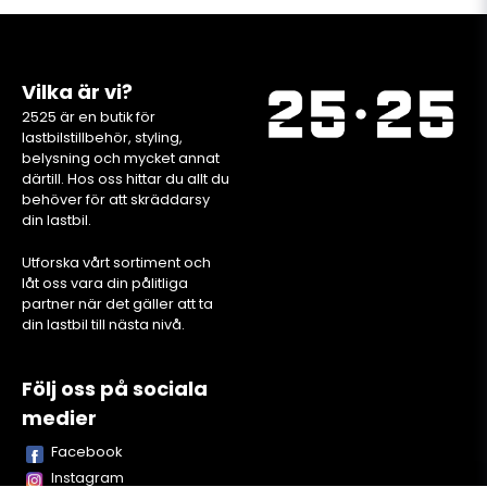
Vilka är vi?
2525 är en butik för
lastbilstillbehör, styling,
belysning och mycket annat
därtill. Hos oss hittar du allt du
behöver för att skräddarsy
din lastbil.
Utforska vårt sortiment och
låt oss vara din pålitliga
partner när det gäller att ta
din lastbil till nästa nivå.
Följ oss på sociala
medier
Facebook
Instagram