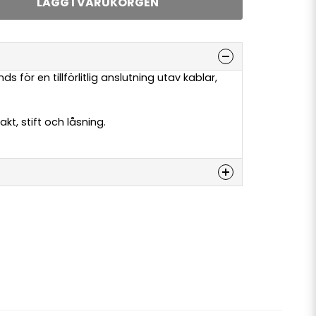
LÄGG I VARUKORGEN
 för en tillförlitlig anslutning utav kablar,
t, stift och låsning.
denna produkten...
email
E-postadress