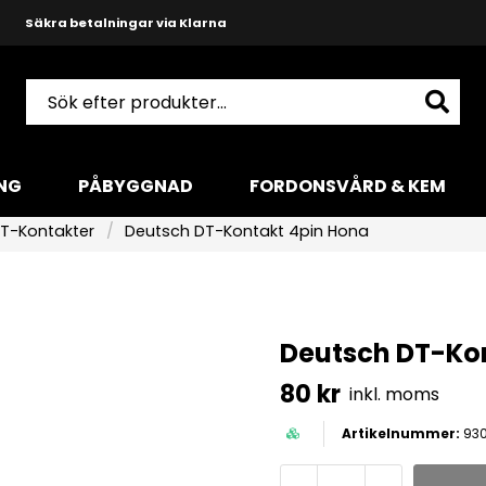
Säkra betalningar via Klarna
Snabba leveranser med DHL
Produktkunnig och hjälpsam support
NG
PÅBYGGNAD
FORDONSVÅRD & KEM
T-Kontakter
Deutsch DT-Kontakt 4pin Hona
Deutsch DT-Ko
80 kr
inkl. moms
93