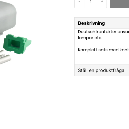
-
+
Beskrivning
Deutsch kontakter används
lampor etc.
Komplett sats med kontak
Ställ en produktfråga
question
Fråga oss något om 
name
Namn