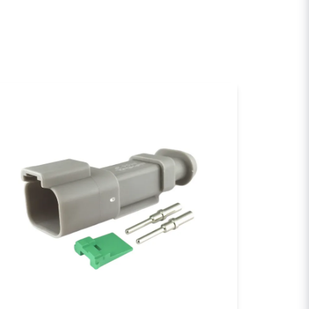
a min fråga
Skicka fråga