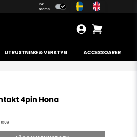
inkl.
moms
UTRUSTNING & VERKTYG
ACCESSOARER
ntakt 4pin Hona
01008