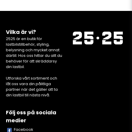
Vilka är vi?
2525 är en butik för
lastbilstillbehör, styling,
belysning och mycket annat
därtill. Hos oss hittar du allt du
behöver för att skräddarsy
din lastbil.
Utforska vårt sortiment och
låt oss vara din pålitliga
partner när det gäller att ta
din lastbil till nästa nivå.
Följ oss på sociala
medier
Facebook