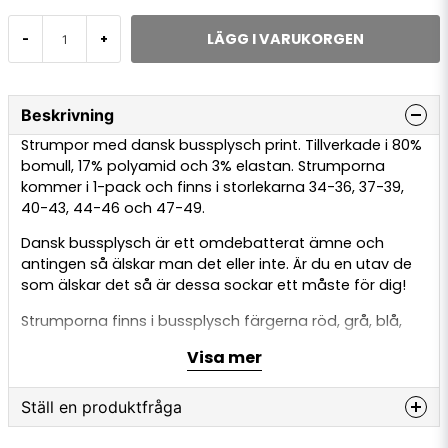
LÄGG I VARUKORGEN
-
+
Beskrivning
Strumpor med dansk bussplysch print. Tillverkade i 80%
bomull, 17% polyamid och 3% elastan. Strumporna
kommer i 1-pack och finns i storlekarna 34-36, 37-39,
40-43, 44-46 och 47-49.
Dansk bussplysch är ett omdebatterat ämne och
antingen så älskar man det eller inte. Är du en utav de
som älskar det så är dessa sockar ett måste för dig!
Strumporna finns i bussplysch färgerna röd, grå, blå,
gul, grön och lila.
Visa mer
Ställ en produktfråga