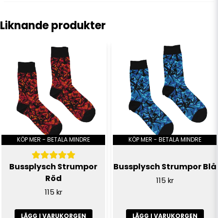
question
Fråga oss något om denna produkten...
Liknande produkter
name
Namn
email
E-postadress
Ja, ni får publicera min fråga
KÖP MER - BETALA MINDRE
KÖP MER - BETALA MINDRE
Bussplysch Strumpor
Bussplysch Strumpor Blå
Röd
115 kr
115 kr
LÄGG I VARUKORGEN
LÄGG I VARUKORGEN