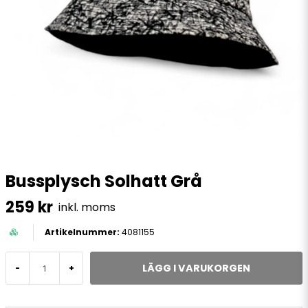
Bussplysch Solhatt Grå
259 kr
inkl. moms
4081155
LÄGG I VARUKORGEN
-
+