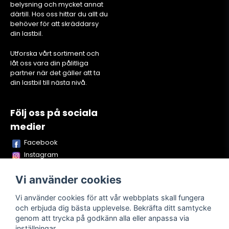
belysning och mycket annat
därtill. Hos oss hittar du allt du
behöver för att skräddarsy
din lastbil.
Utforska vårt sortiment och
låt oss vara din pålitliga
partner när det gäller att ta
din lastbil till nästa nivå.
Följ oss på sociala
medier
Facebook
Instagram
Youtube
Vi använder cookies
TikTok
Snapchat
Vi använder cookies för att vår webbplats skall fungera
och erbjuda dig bästa upplevelse. Bekräfta ditt samtycke
genom att trycka på godkänn alla eller anpassa via
inställningar