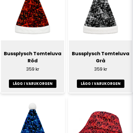
email
E-postadress
Ja, ni får publicera min fråga
Bussplysch Tomteluva
Bussplysch Tomteluva
Röd
Grå
359 kr
359 kr
LÄGG I VARUKORGEN
LÄGG I VARUKORGEN
Skicka fråga