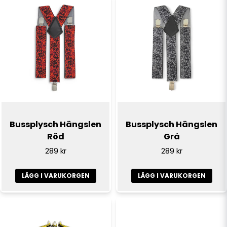
name
Namn
email
E-postadress
Ja, ni får publicera min fråga
Bussplysch Hängslen
Bussplysch Hängslen
Röd
Grå
289 kr
289 kr
LÄGG I VARUKORGEN
LÄGG I VARUKORGEN
Skicka fråga