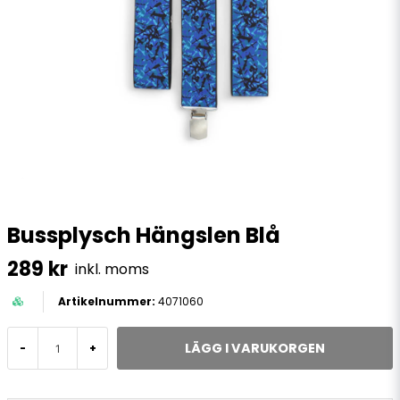
Bussplysch Hängslen Blå
289 kr
inkl. moms
4071060
LÄGG I VARUKORGEN
-
+