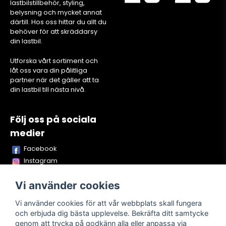
lastbilstillbehör, styling,
belysning och mycket annat
därtill. Hos oss hittar du allt du
behöver för att skräddarsy
din lastbil.
Utforska vårt sortiment och
låt oss vara din pålitliga
partner när det gäller att ta
din lastbil till nästa nivå.
Följ oss på sociala
medier
Facebook
Instagram
Youtube
Vi använder cookies
TikTok
Snapchat
Vi använder cookies för att vår webbplats skall fungera
och erbjuda dig bästa upplevelse. Bekräfta ditt samtycke
genom att trycka på godkänn alla eller anpassa via