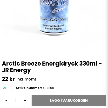
Arctic Breeze Energidryck 330ml -
JR Energy
22 kr
inkl. moms
4921100
LÄGG I VARUKORGEN
-
+