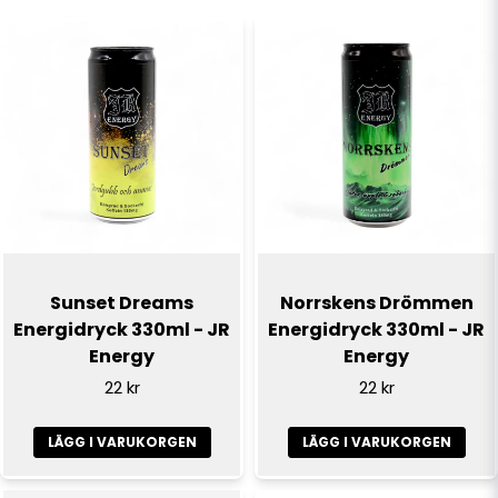
name
Namn
email
E-postadress
Ja, ni får publicera min fråga
Sunset Dreams
Norrskens Drömmen
Energidryck 330ml - JR
Energidryck 330ml - JR
Energy
Energy
22 kr
22 kr
LÄGG I VARUKORGEN
LÄGG I VARUKORGEN
Skicka fråga