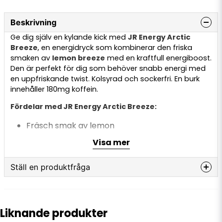
Beskrivning
Ge dig själv en kylande kick med
JR Energy Arctic
Breeze
, en energidryck som kombinerar den friska
smaken av
lemon breeze
med en kraftfull energiboost.
Den är perfekt för dig som behöver snabb energi med
en uppfriskande twist. Kolsyrad och sockerfri. En burk
innehåller 180mg koffein.
Fördelar med JR Energy Arctic Breeze:
Fräsch smak av lemon
Ökar fokus och energi
Visa mer
Innehåller koffein för en optimal energiboost
Ställ en produktfråga
JR Energy Arctic Breeze
är skapad för att hjälpa dig
prestera på topp, oavsett om det gäller jobb, träning
question
Fråga oss något om denna produkten...
eller en aktiv livsstil. Med en sval och citronfrisk smak är
denna energidryck ett perfekt val när du vill känna dig
Liknande produkter
pigg och redo för allt.