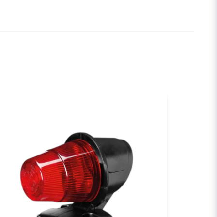
a min fråga
Skicka fråga