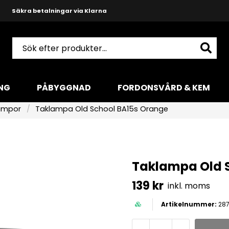
Snabba leveranser med DHL
Produktkunnig och hjälpsam support
NG
PÅBYGGNAD
FORDONSVÅRD & KEM
ampor
Taklampa Old School BA15s Orange
Taklampa Old 
139 kr
inkl. moms
287