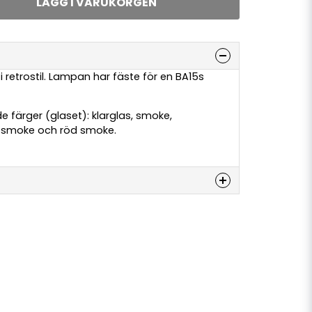
LÄGG I VARUKORGEN
retrostil. Lampan har fäste för en BA15s
e färger (glaset): klarglas, smoke,
e smoke och röd smoke.
denna produkten...
email
E-postadress