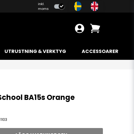
inkl.
moms
UTRUSTNING & VERKTYG
ACCESSOARER
School BA15s Orange
1103