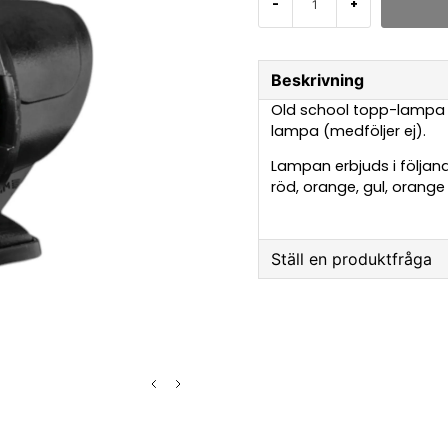
-
+
Beskrivning
Old school topp-lampa i 
lampa (medföljer ej).
Lampan erbjuds i följand
röd, orange, gul, orang
Ställ en produktfråga
question
Fråga oss något om 
name
Namn