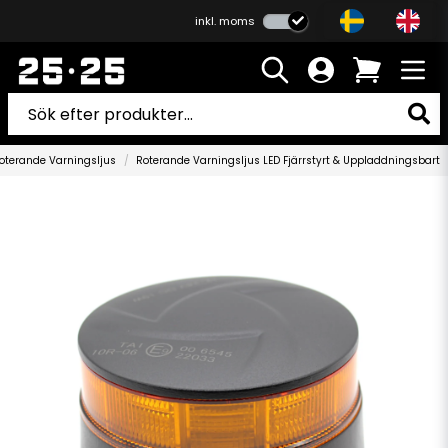
inkl. moms
oterande Varningsljus
Roterande Varningsljus LED Fjärrstyrt & Uppladdningsbart