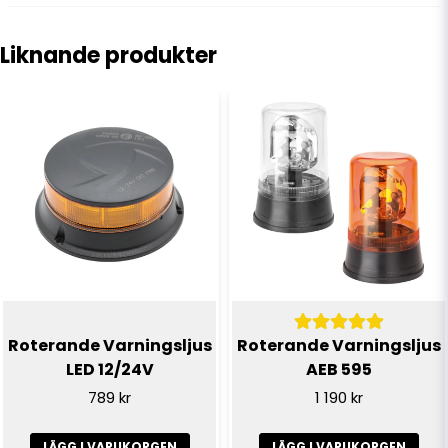
question
Fråga oss något om denna produkten...
IP:
IP67
Liknande produkter
name
Namn
email
E-postadress
Ja, ni får publicera min fråga
Roterande Varningsljus
Roterande Varningsljus
LED 12/24V
AEB 595
789 kr
1 190 kr
LÄGG I VARUKORGEN
LÄGG I VARUKORGEN