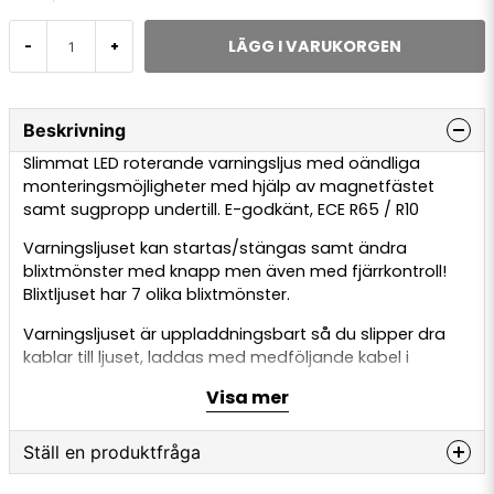
LÄGG I VARUKORGEN
-
+
Beskrivning
Slimmat LED roterande varningsljus med oändliga
monteringsmöjligheter med hjälp av magnetfästet
samt sugpropp undertill. E-godkänt, ECE R65 / R10
Varningsljuset kan startas/stängas samt ändra
blixtmönster med knapp men även med fjärrkontroll!
Blixtljuset har 7 olika blixtmönster.
Varningsljuset är uppladdningsbart så du slipper dra
kablar till ljuset, laddas med medföljande kabel i
cigarettuttag, 12 eller 24volt.
Visa mer
Lamptyp:
LED
Montering:
Magnet/sugpropp
Ställ en produktfråga
Volt (V):
12/24v
Mått BxH:
102 x 69mm